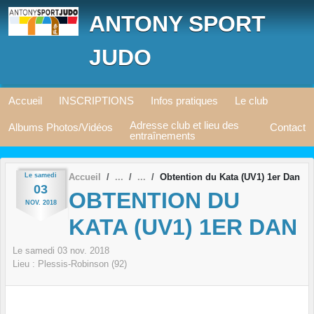
Panneau de gestion des cookies
ANTONY SPORT
JUDO
Accueil
INSCRIPTIONS
Infos pratiques
Le club
Adresse club et lieu des
Albums Photos/Vidéos
Contact
entraînements
Le
samedi
Accueil
Obtention du Kata (UV1) 1er Dan
03
OBTENTION DU
NOV.
2018
KATA (UV1) 1ER DAN
Le
samedi
03
nov.
2018
Lieu :
Plessis-Robinson (92)