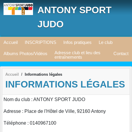
Panneau de gestion des cookies
ANTONY SPORT
JUDO
Accueil
INSCRIPTIONS
Infos pratiques
Le club
Adresse club et lieu des
Albums Photos/Vidéos
Contact
entraînements
Accueil
Informations légales
INFORMATIONS LÉGALES
Nom du club : ANTONY SPORT JUDO
Adresse : Place de l'Hôtel de Ville, 92160 Antony
Téléphone : 0140967100