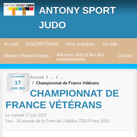
Panneau de gestion des cookies
ANTONY SPORT
JUDO
Accueil
INSCRIPTIONS
Infos pratiques
Le club
Adresse club et lieu des
Albums Photos/Vidéos
Contact
entraînements
Le
samedi
Accueil
17
Championnat de France Vétérans
JUIN
2023
CHAMPIONNAT DE
FRANCE VÉTÉRANS
Le
samedi
17
juin
2023
Lieu :
25 avenue de la Porte de Châtillon
75014
Paris (INJ)