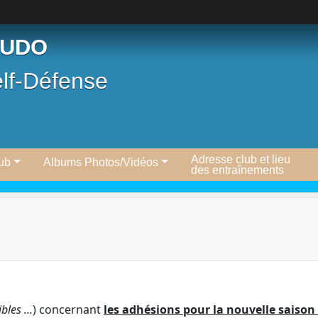
JUDO
elf-Défense
Adresse club et lieu
lub
Albums Photos/Vidéos
des entraînements
les ...
) concernant
les adhésions pour la nouvelle saison