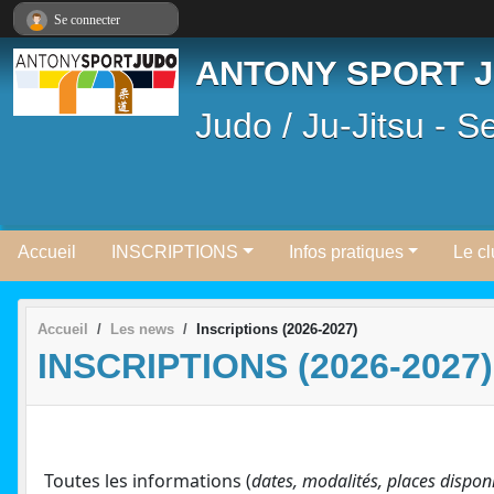
Panneau de gestion des cookies
Se connecter
ANTONY SPORT 
Judo / Ju-Jitsu - S
Accueil
INSCRIPTIONS
Infos pratiques
Le c
Accueil
Les news
Inscriptions (2026-2027)
INSCRIPTIONS (2026-2027)
Toutes les informations (
dates, modalités, places disponib